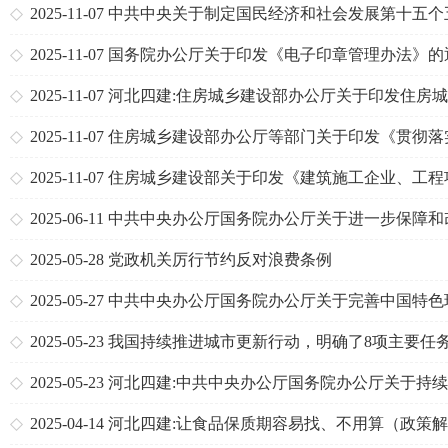
智慧城市发展推进全域数字化转型行动计划》
2025-11-07
中共中央关于制定国民经济和社会发展第十五个
规划的建议
2025-11-07
国务院办公厅关于印发《电子印章管理办法》的
2025-11-07
河北四建:住房城乡建设部办公厅关于印发住房
建设领域公共信用信息目录（2025年版）的通知
2025-11-07
住房城乡建设部办公厅等部门关于印发《贯彻落
〈中共中央办公厅、国务院办公厅关于推进新型城市基础设
2025-11-07
住房城乡建设部关于印发《建筑施工企业、工程
设打造韧性城市的意见〉行动方案（2025—202
安全生产管理机构设置及安全生产管理人员配备办法》的通
2025-06-11
中共中央办公厅国务院办公厅关于进一步保障和
民生着力解决群众急难愁盼的意见
2025-05-28
党政机关厉行节约反对浪费条例
2025-05-27
中共中央办公厅国务院办公厅关于完善中国特色
企业制度的意见
2025-05-23
我国持续推进城市更新行动，明确了8项主要任
——未来的5年，城市将有这些新变化（权威发布）
2025-05-23
河北四建:中共中央办公厅国务院办公厅关于持
进城市更新行动的意见
2025-04-14
河北四建:让食品保质期容易找、不用算（政策解