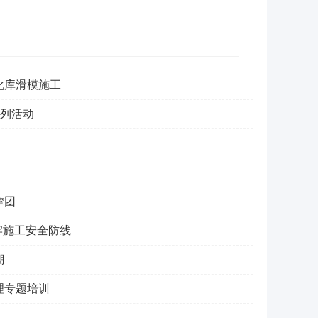
化库滑模施工
系列活动
摩团
牢施工安全防线
潮
理专题培训