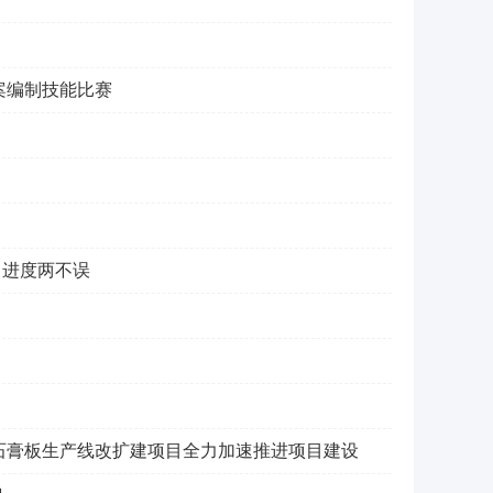
案编制技能比赛
、进度两不误
面石膏板生产线改扩建项目全力加速推进项目建设