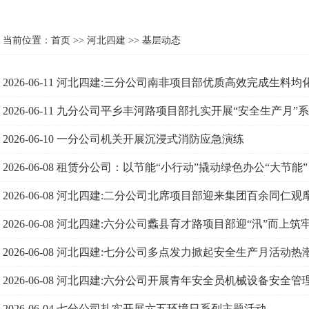
当前位置：
首页
>>
河北四建
>>
基层动态
2026-06-11
河北四建:三分公司南非项目部优质高效完成生料均
2026-06-11
九分公司平乡丰河路项目部扎实开展“安全生产月”
2026-06-10
一分公司机关开展沉浸式消防应急演练
2026-06-08
租赁分公司：以节能“小行动”撬动绿色办公“大节能”
2026-06-08
河北四建:二分公司北席项目部迎来集团百余同仁观
2026-06-08
河北四建:六分公司蠡县育才路项目部迎“汛”而上筑
2026-06-08
河北四建:七分公司多点发力掀起安全生产月活动热
2026-06-08
河北四建:六分公司开展青年安全员机械设备安全管
2026-06-04
七分公司扎实开展六五环境日系列主题活动