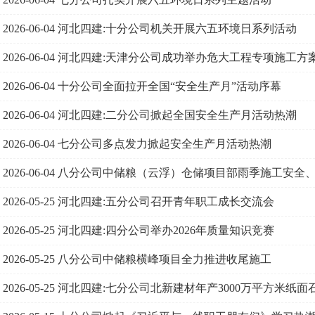
2026-06-04
河北四建:十分公司机关开展六五环境日系列活动
2026-06-04
河北四建:天津分公司成功举办危大工程专项施工方
2026-06-04
十分公司全面拉开全国“安全生产月”活动序幕
2026-06-04
河北四建:二分公司掀起全国安全生产月活动热潮
2026-06-04
七分公司多点发力掀起安全生产月活动热潮
2026-06-04
八分公司中储粮（云浮）仓储项目部雨季施工安全
2026-05-25
河北四建:五分公司召开青年职工成长交流会
2026-05-25
河北四建:四分公司举办2026年质量知识竞赛
2026-05-25
八分公司中储粮横峰项目全力推进收尾施工
2026-05-25
河北四建:七分公司北新建材年产3000万平方米纸