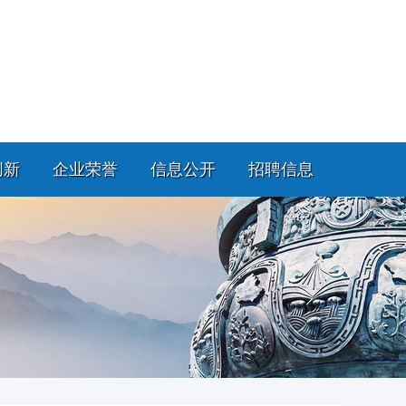
创新
企业荣誉
信息公开
招聘信息