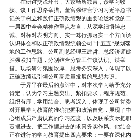
在研讨交流环节，大家畅所欲言，谈学习收
获、谈工作思路举措。董富强结合学习习近平总书
记关于树立和践行正确政绩观的重要论述和党的二
十届四中全会精神作重点发言，从深学细悟铸忠
诚、对标对表明方向、实干笃行抓落实三个方面谈
认识体会和以正确政绩观统领公司“十五五”规划落
地的工作思路。公司副总经理王建哲、总经济师姚
胜强紧扣主题，分别结合分管工作谈认识、谋举
措。现场研讨氛围浓厚、思考务实深入，体现了以
正确政绩观引领公司高质量发展的思想共识。
于昇平在最后的点评中，对本次学习给予充分
肯定，认为学习主题突出、紧扣要求，程序规范、
组织有序，学用结合、思考深入，体现了公司党委
对开展学习教育的准确把握和政治自觉，展现了中
心组成员严肃认真的学习态度，以及联系实际把职
责摆进去、把工作摆进去的求真务实作风。他结合
正在进行的学习教育提出四点要求：一要在深化内